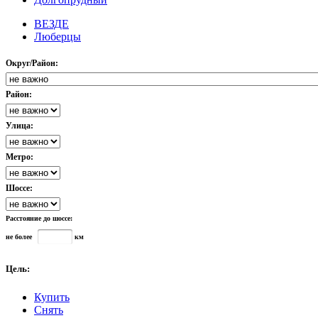
ВЕЗДЕ
Люберцы
Округ/Район:
Район:
Улица:
Метро:
Шоссе:
Расстояние до шоссе:
не более
км
Цель:
Купить
Снять