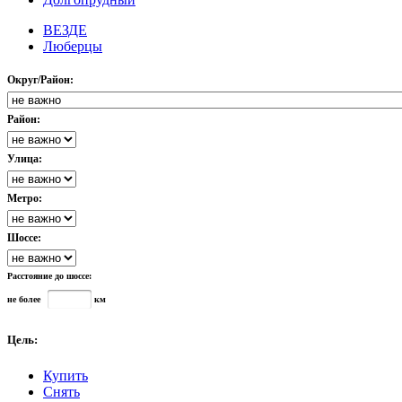
ВЕЗДЕ
Люберцы
Округ/Район:
Район:
Улица:
Метро:
Шоссе:
Расстояние до шоссе:
не более
км
Цель:
Купить
Снять